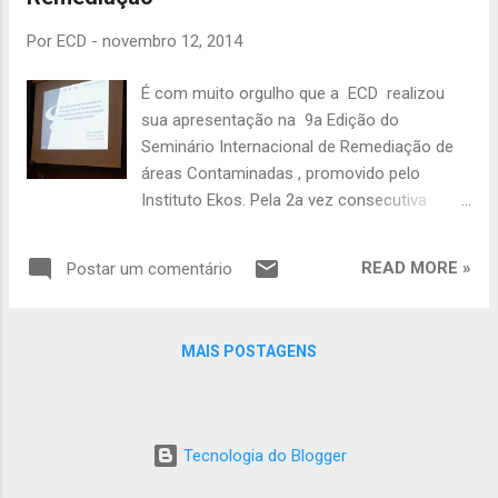
g
e
Por
ECD
-
novembro 12, 2014
n
É com muito orgulho que a ECD realizou
s
sua apresentação na 9a Edição do
Seminário Internacional de Remediação de
áreas Contaminadas , promovido pelo
Instituto Ekos. Pela 2a vez consecutiva
(confira a participação no 8o Seminário aqui
), a ECD tem o privilégio de ser escolhida
READ MORE »
Postar um comentário
para uma apresentação oral no maior
evento brasileiro sobre áreas contaminadas,
na companhia de renomados pesquisadores
MAIS POSTAGENS
e profissionais do mundo todo. A
apresentação foi na sessão: "Investigation
technologies: Geophisics and new tools",
com o trabalho: "Seleção de Zonas
Tecnologia do Blogger
Preferenciais de Fluxo para Teste de
Bombeamento Usando Ferramentas de