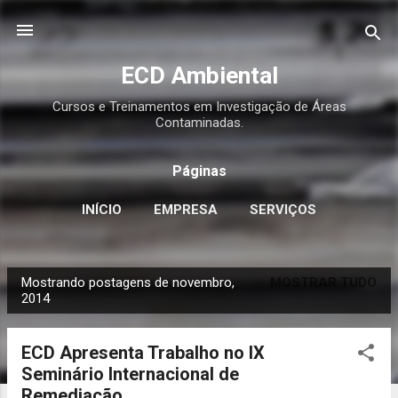
Pular para o conteúdo principal
ECD Ambiental
Cursos e Treinamentos em Investigação de Áreas
Contaminadas.
Páginas
INÍCIO
EMPRESA
SERVIÇOS
CURSOS E TREINAMENTOS
MAIS…
Mostrando postagens de novembro,
MOSTRAR TUDO
CONTATO
P
2014
o
s
ECD Apresenta Trabalho no IX
t
Seminário Internacional de
a
Remediação