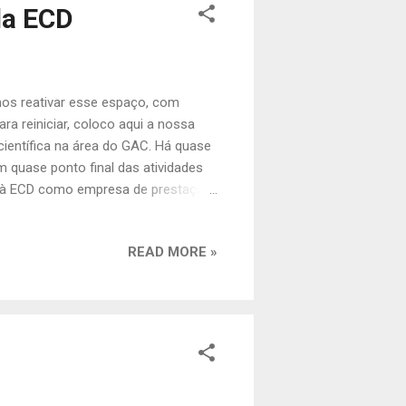
da ECD
mos reativar esse espaço, com
a reiniciar, coloco aqui a nossa
entífica na área do GAC. Há quase
 quase ponto final das atividades
s à ECD como empresa de prestação
baixo. Continuaremos como empresa
nsultorias do GAC, como podem ver
READ MORE »
ssa caminhada, trabalhadores e
as que fizemos no caminho. Até