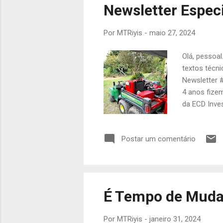
Newsletter Espec
t
a
Por
MTRiyis
-
maio 27, 2024
g
e
Olá, pessoa
n
textos técni
s
Newsletter 
4 anos fize
da ECD Inve
de serviços
de divulgaçã
Postar um comentário
nos links d
trabalhadora
breve...
É Tempo de Muda
Por
MTRiyis
-
janeiro 31, 2024