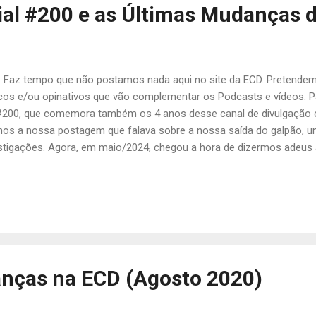
ial #200 e as Últimas Mudanças 
l. Faz tempo que não postamos nada aqui no site da ECD. Pretende
cos e/ou opinativos que vão complementar os Podcasts e vídeos. Par
#200, que comemora também os 4 anos desse canal de divulgação ci
mos a nossa postagem que falava sobre a nossa saída do galpão, um
stigações. Agora, em maio/2024, chegou a hora de dizermos adeu
 de coleta de dados. Os motivos e novos planos estão no texto a
o científica, de cursos e treinamentos e de consultoria para as co
esse site. Ressalto a minha gratidão a todo mundo que fez parte de
s da ECD, parceiros, fornecedores, clientes, enfim, amigos e amig
nças na ECD (Agosto 2020)