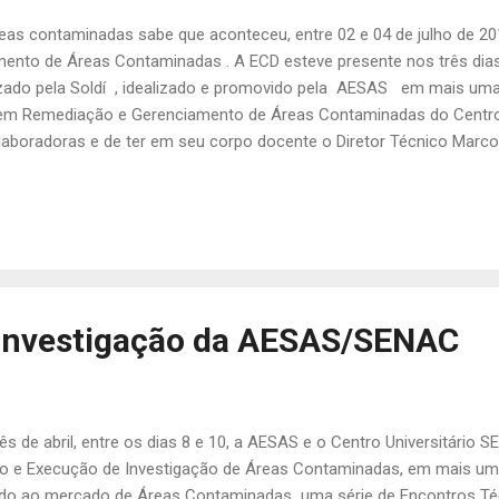
eas contaminadas sabe que aconteceu, entre 02 e 04 de julho de 201
ento de Áreas Contaminadas . A ECD esteve presente nos três dias
zado pela Soldí , idealizado e promovido pela AESAS em mais uma
m Remediação e Gerenciamento de Áreas Contaminadas do Centro U
aboradoras e de ter em seu corpo docente o Diretor Técnico Marcos
e evento, mas nesse texto, falaremos sobre o contexto mais "globa
ento de Áreas Contaminadas (GAC), pois deu a sensação em todo
, que o mercado é mais forte...
 Investigação da AESAS/SENAC
ês de abril, entre os dias 8 e 10, a AESAS e o Centro Universitári
o e Execução de Investigação de Áreas Contaminadas, em mais um
do ao mercado de Áreas Contaminadas uma série de Encontros Técni