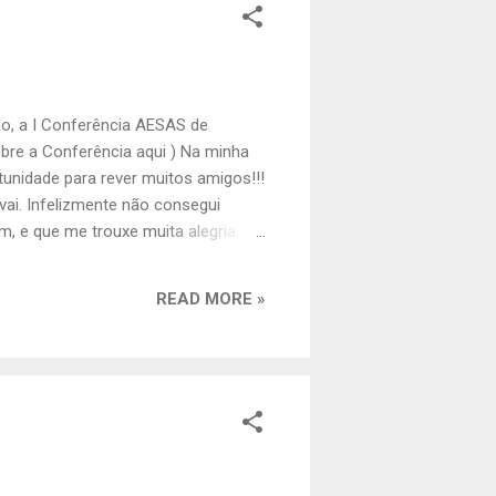
ho, a I Conferência AESAS de
bre a Conferência aqui ) Na minha
tunidade para rever muitos amigos!!!
ai. Infelizmente não consegui
 e que me trouxe muita alegria, foi
to bem sustentadas, posteres muito
o nosso mercado. Espero que
READ MORE »