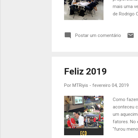
mais uma ve
de Rodrigo 
Remediação 
focado nas 
Postar um comentário
elaborar e e
quando/como 
elaboração d
Feliz 2019
Por
MTRiyis
-
fevereiro 04, 2019
Como fazemo
aconteceu c
um aquecime
fatores. No
"furou menos
batalha de 