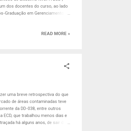
 um dos docentes do curso, ao lado
Pós-Graduação em Gerenciamento e
ERM e docente do SENAC. O curso,
apas de investigação; de como
READ MORE »
investigação existentes e
inal, com um amplo debate sobre a
zer uma breve retrospectiva do que
ercado de áreas contaminadas teve
rrente da DD-038, entre outros
na ECD, que trabalhou menos dias e
traçada há alguns anos, de sair da
 de monitoramento e amostragem de