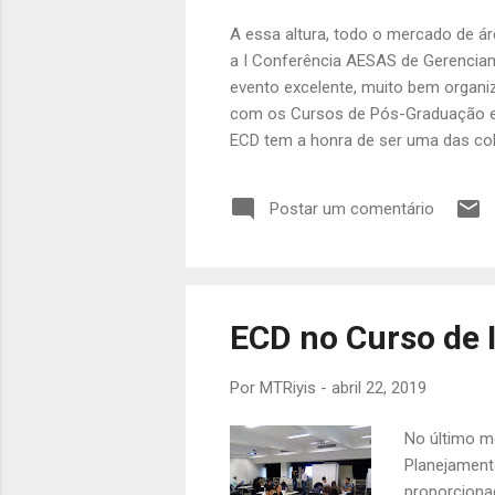
A essa altura, todo o mercado de ár
a I Conferência AESAS de Gerenciam
evento excelente, muito bem organi
com os Cursos de Pós-Graduação e
ECD tem a honra de ser uma das col
muitas coisas a comentar sobre ess
marco para o mercado de Gerenciam
Postar um comentário
muito tecnicamente nos últimos anos
ECD no Curso de
Por
MTRiyis
-
abril 22, 2019
No último m
Planejament
proporciona