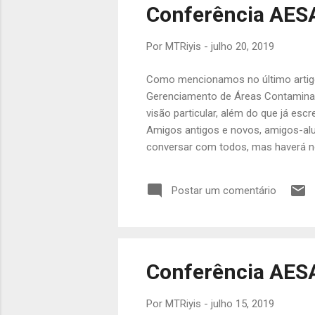
Conferência AESA
t
a
Por
MTRiyis
-
julho 20, 2019
g
e
Como mencionamos no último artigo ,
n
Gerenciamento de Áreas Contaminada
s
visão particular, além do que já es
Amigos antigos e novos, amigos-alu
conversar com todos, mas haverá no
ver muitos alunos e ex-alunos apre
bem elaborados, enfim, a nova ger
Postar um comentário
deixem ainda algum espaço para os "ve
Conferência AESA
Por
MTRiyis
-
julho 15, 2019