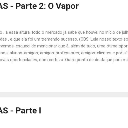
S - Parte 2: O Vapor
 a essa altura, todo o mercado já sabe que houve, no início de jul
s , e que ela foi um tremendo sucesso. (OBS: Leia nosso texto so
crevemos, esqueci de mencionar que é, além de tudo, uma ótima opor
nos, alunos-amigos, amigos-professores, amigos-clientes e por aí v
vas oportunidades, com certeza. Outro ponto de destaque para mim,
sentando trabalhos de primeiríssimo nível. Apresentações orais mui
ação mostrando a que veio, e certamente vão dominar rapidamente 
lhotes"... Assisti co...
S - Parte I