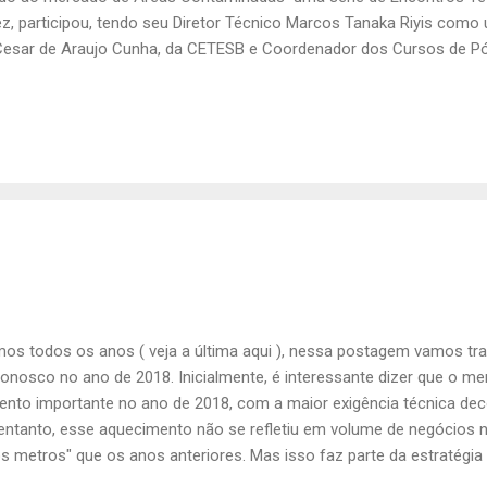
z, participou, tendo seu Diretor Técnico Marcos Tanaka Riyis como
Cesar de Araujo Cunha, da CETESB e Coordenador dos Cursos de 
de Áreas Contaminadas do SENAC, e Martim Afonso de Souza, da 
etapas de investigação, tratou do que a DD-038 pretende com as et
ntregar um modelo conceitual adequado; das principais técnicas de 
utilizá-las; da investigação de alta resolução; e o ponto alto no f
e um plano de ...
s todos os anos ( veja a última aqui ), nessa postagem vamos tra
onosco no ano de 2018. Inicialmente, é interessante dizer que o m
nto importante no ano de 2018, com a maior exigência técnica deco
 entanto, esse aquecimento não se refletiu em volume de negócios 
 metros" que os anos anteriores. Mas isso faz parte da estratégia 
preços no mercado, que considera sondagem, instalação de poços