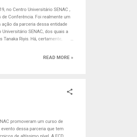
9, no Centro Universitário SENAC ,
 de Conferência. Foi realmente um
 ação da parceria dessa entidade
niversitário SENAC, dos quais a
 Tanaka Riyis. Há, certamente,
l" da Conferência. Foi um grande
s os presentes que evoluímos
READ MORE »
o SENAC promoveram um curso de
 evento dessa parceria que tem
cos de altíssimo nível. A ECD ,