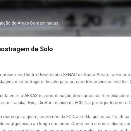
Pular para o conteúdo principal
gação de Áreas Contaminadas.
ostragem de Solo
aconteceu, no Centro Universitário SENAC de Santo Amaro, o
Encontr
gens e amostragem de solo para compostos orgânicos voláteis (V
junta entre a
AESAS
e a coordenação dos cursos de
Remediação
e 
rcos Tanaka Riyis, Diretor Técnico da
ECD
, faz parte, junto com o
m marco para quem, como nós da ECD, acredita que essa é a etapa 
o negligenciada ao longo dos anos. Como uma amostra disso, som
ares de amostragens de solo realizadas por eles. E pode-se cont