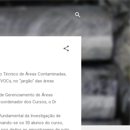
o Técnico de Áreas Contaminadas
,
OCs, no "jargão" das áreas
de
Gerenciamento de Áreas
 Coordenador dos Cursos, o Dr
fundamental da Investigação de
ando-se os 30 alunos do curso,
ar nos dedos as amostragens de solo