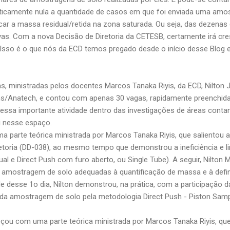
raticamente nula a quantidade de casos em que foi enviada uma amo
ficar a massa residual/retida na zona saturada. Ou seja, das dezena
ivas. Com a nova Decisão de Diretoria da CETESB, certamente irá c
 Isso é o que nós da ECD temos pregado desde o início desse Blog
cas, ministradas pelos docentes Marcos Tanaka Riyis, da
ECD
, Nilton
ns/Anatech
, e contou com apenas 30 vagas, rapidamente preenchid
essa importante atividade dentro das investigações de áreas conta
i nesse espaço
.
 parte teórica ministrada por Marcos Tanaka Riyis, que salientou
retoria (DD-038), ao mesmo tempo que demonstrou a ineficiência e 
e Direct Push com furo aberto, ou Single Tube). A seguir, Nilton Mi
e amostragem de solo adequadas à quantificação de massa e à defi
rde desse 1o dia, Nilton demonstrou, na prática, com a participação
a amostragem de solo pela metodologia Direct Push - Piston Sampl
ou com uma parte teórica ministrada por Marcos Tanaka Riyis, que