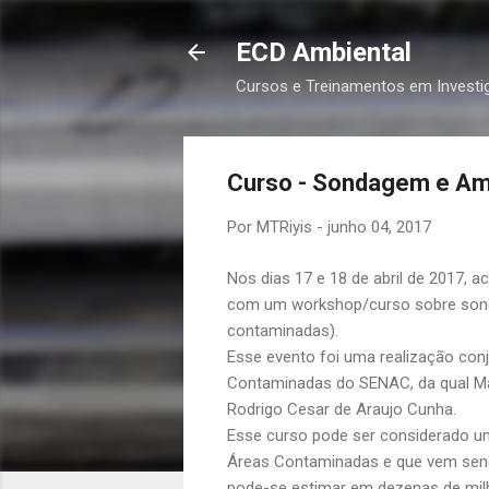
ECD Ambiental
Cursos e Treinamentos em Investi
Curso - Sondagem e Am
Por
MTRiyis
-
junho 04, 2017
Nos dias 17 e 18 de abril de 2017, 
com um workshop/curso sobre sonda
contaminadas).
Esse evento foi uma realização con
Contaminadas
do SENAC, da qual Ma
Rodrigo Cesar de Araujo Cunha.
Esse curso pode ser considerado u
Áreas Contaminadas e que vem send
pode-se estimar em dezenas de milh