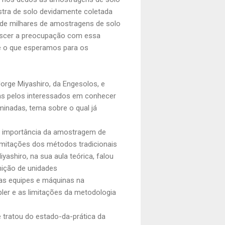
stra de solo devidamente coletada
s de milhares de amostragens de solo
rescer a preocupação com essa
 e o que esperamos para os
 Jorge Miyashiro, da
Engesolos
, e
as pelos interessados em conhecer
minadas, tema sobre o qual já
 a importância da amostragem de
limitações dos métodos tradicionais
yashiro, na sua aula teórica, falou
nição de unidades
 das equipes e máquinas na
er e as limitações da metodologia
 tratou do estado-da-prática da