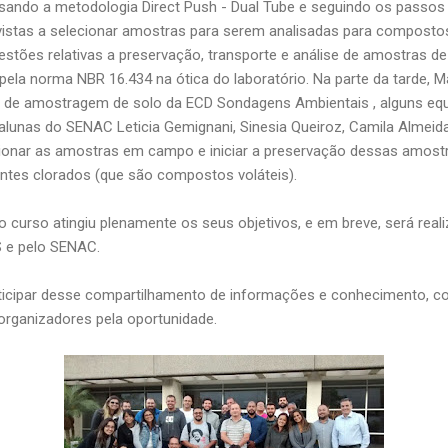
sando a metodologia Direct Push - Dual Tube e seguindo os passos
vistas a selecionar amostras para serem analisadas para compostos
questões relativas a preservação, transporte e análise de amostras de
 pela norma NBR 16.434 na ótica do laboratório. Na parte da tarde,
s de amostragem de solo da
ECD Sondagens Ambientais
, alguns eq
s alunas do SENAC Leticia Gemignani, Sinesia Queiroz, Camila Almeid
ecionar as amostras em campo e iniciar a preservação dessas amos
ntes clorados (que são compostos voláteis).
 curso atingiu plenamente os seus objetivos, e em breve, será rea
 e pelo SENAC.
ticipar desse compartilhamento de informações e conhecimento, co
organizadores pela oportunidade.