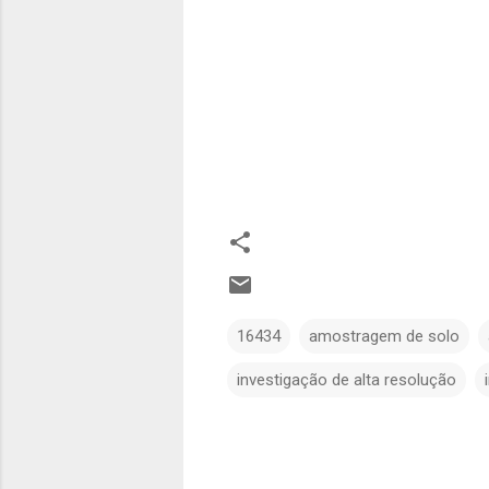
16434
amostragem de solo
investigação de alta resolução
C
o