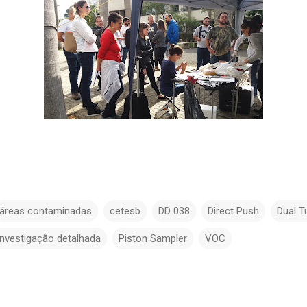
áreas contaminadas
cetesb
DD 038
Direct Push
Dual T
investigação detalhada
Piston Sampler
VOC