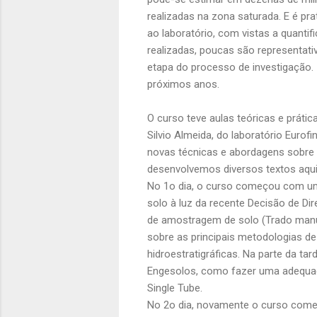
realizadas na zona saturada. E é p
ao laboratório, com vistas a quanti
realizadas, poucas são representat
etapa do processo de investigação.
próximos anos.
O curso teve aulas teóricas e práti
Silvio Almeida, do laboratório
Eurofi
novas técnicas e abordagens sobre 
desenvolvemos diversos textos
aqu
No 1o dia, o curso começou com uma
solo à luz da recente Decisão de Di
de amostragem de solo (Trado manual 
sobre as principais metodologias d
hidroestratigráficas. Na parte da ta
Engesolos, como fazer uma adequad
Single Tube.
No 2o dia, novamente o curso começ