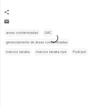
areas contaminadas
GAC
gerenciamento de áreas contaminadas
marcos tanaka
marcos tanaka riyis
Podcast
C
o
m
e
n
t
á