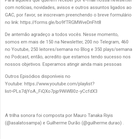
com notícias, novidades, avisos e outros assuntos ligados ao
GAC, por favor, se inscrevam preenchendo o breve formulário
no link:
https://forms.gle/bo9fTRGMWveDnFht8
De antemão agradeço a todos vocês. Nesse momento,
somos em mais de 150 na Newsletter, 200 no Telegram, 460
no Youtube, 250 leitores/semana no Blog e 350 plays/semana
no Podcast, então, acredito que estamos tendo sucesso nos
nossos objetivos. Esperamos atingir ainda mais pessoas
Outros Episódios disponíveis no
Youtube:
https://www.youtube.com/playlist?
list=PLs7djYoA_FiQXo7pjp9WiWB0z-yCcfdX3
A trilha sonora foi composta por Mauro Tanaka Riyis
(@asalatosampa) e Guilherme Durão (@guilherme.durao) .