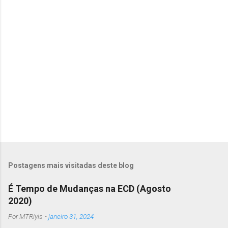
r
i
o
s
Postagens mais visitadas deste blog
É Tempo de Mudanças na ECD (Agosto
2020)
Por
MTRiyis
-
janeiro 31, 2024