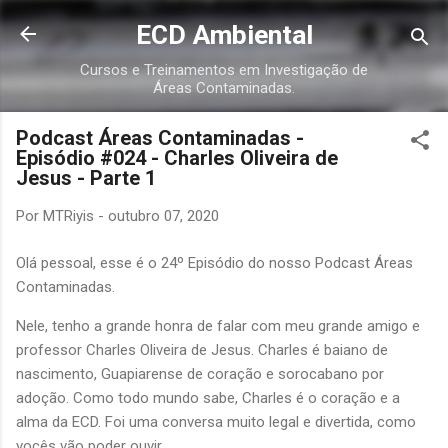
Pular para o conteúdo principal
ECD Ambiental
Cursos e Treinamentos em Investigação de
Áreas Contaminadas.
Podcast Áreas Contaminadas -
Episódio #024 - Charles Oliveira de
Jesus - Parte 1
Por
MTRiyis
-
outubro 07, 2020
Olá pessoal, esse é o 24º Episódio do nosso Podcast Áreas
Contaminadas.
Nele, tenho a grande honra de falar com meu grande amigo e
professor Charles Oliveira de Jesus. Charles é baiano de
nascimento, Guapiarense de coração e sorocabano por
adoção. Como todo mundo sabe, Charles é o coração e a
alma da ECD. Foi uma conversa muito legal e divertida, como
vocês vão poder ouvir.