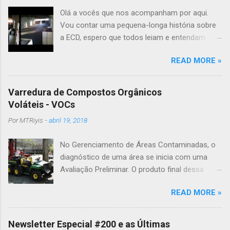
Olá a vocês que nos acompanham por aqui.
Vou contar uma pequena-longa história sobre
a ECD, espero que todos leiam e entendam.
Gostaríamos de anunciar que depois de 16
READ MORE »
anos, em 31/07/2020, entregamos nosso
galpão que nos abrigou durante esse tempo
todo. Somos muito gratos ao que ele nos
Varredura de Compostos Orgânicos
proporcionou, profissional e pessoalmente
Voláteis - VOCs
mas, com a redução do volume de negócios,
Por
MTRiyis
-
abril 19, 2018
tivemos que ir para um lugar muito menor em
tamanho, mas muito mais adequado aos
No Gerenciamento de Áreas Contaminadas, o
nossos ideais e propósitos. Nesse tempo,
diagnóstico de uma área se inicia com uma
fizemos nossas escolhas e convivemos com
Avaliação Preliminar. O produto final dessa
elas sempre primando por colocar a ética
Avaliação Preliminar deve ser um "Plano de
sempre acima dos negócios e a qualidade
READ MORE »
Investigação Confirmatória", que deve levar em
acima da conversa. Vocês podem observar o
conta, para locar os pontos de amostragem de
histórico completo da ECD nesse link , mas
solo, água subterrânea e/ou ar do solo, todas
basicamente somos uma empresa familiar,
Newsletter Especial #200 e as Últimas